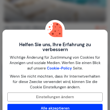
Jan Sofat LUX | Wohnung A16
9,9
Curaçao
Banda Ariba (Ost)
Jan Sofat
1-4
2
2
1
Bewertung
Helfen Sie uns, Ihre Erfahrung zu
verbessern
€ 150,-
Nachtpreis ab
Pro Woche (7 Nächte): € 1.050,-
Wichtige Änderung für Zustimmung von Cookies für
Anzeigen und soziale Medien. Werfen Sie einen Blick
auf unsere
Cookie-Policy
Seite.
Last Minute
Wenn Sie nicht möchten, dass ihr Internetverhalten
für diese Zwecke verwendet wird, können Sie die
Cookie Einstellungen ändern.
Einstellungen ändern
Alle akzeptieren