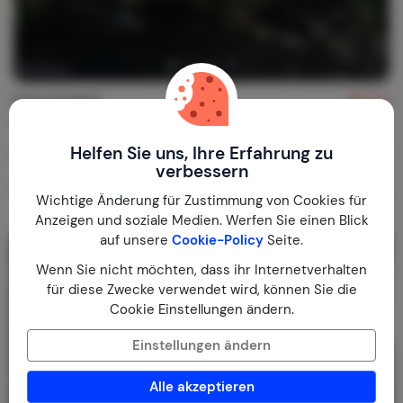
Casa Andrea
8,8
Italien
Toskana
Lucca
Helfen Sie uns, Ihre Erfahrung zu
1-2
2
1
10
Bewertungen
verbessern
€ 87,-
Nachtpreis ab
Pro Woche (7 Nächte): € 610,-
Wichtige Änderung für Zustimmung von Cookies für
Anzeigen und soziale Medien. Werfen Sie einen Blick
auf unsere
Cookie-Policy
Seite.
Wenn Sie nicht möchten, dass ihr Internetverhalten
für diese Zwecke verwendet wird, können Sie die
Cookie Einstellungen ändern.
Einstellungen ändern
Alle akzeptieren