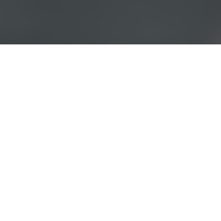
100.000+
Bewertungen auf Micazu
4.7 bei Trustpilot
4,7 bei Google
Bleib auf dem Laufenden!