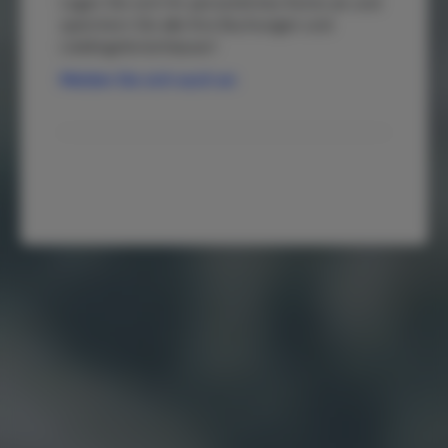
Legen Sie sich Ihr persönliches Konto an und
speichern Sie alle Ihre Buchungen und
Lieblingsferienhäuser!
Melden Sie sich auch an
.