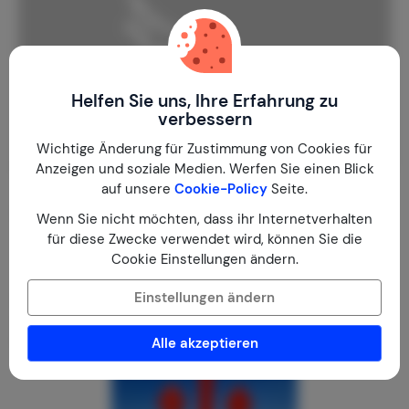
Karte anzeigen
Helfen Sie uns, Ihre Erfahrung zu
verbessern
Wichtige Änderung für Zustimmung von Cookies für
Anzeigen und soziale Medien. Werfen Sie einen Blick
auf unsere
Cookie-Policy
Seite.
Weitere Informationen
Wenn Sie nicht möchten, dass ihr Internetverhalten
für diese Zwecke verwendet wird, können Sie die
Cookie Einstellungen ändern.
Einstellungen ändern
Der Anker befindet sich im südöstlichen Teil der Insel in
der Nähe von Baby Beach. Der Anker gilt als eine der
beliebtesten Touristenattraktionen der Insel.
Alle akzeptieren