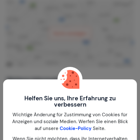
Karte anzeigen
Weitere Informationen
Helfen Sie uns, Ihre Erfahrung zu
verbessern
Wanderkreuzungen
Wichtige Änderung für Zustimmung von Cookies für
Fahrradknotenpunkte
Anzeigen und soziale Medien. Werfen Sie einen Blick
Mountainbike-Strecken
auf unsere
Cookie-Policy
Seite.
Wenn Sie nicht möchten, dass ihr Internetverhalten