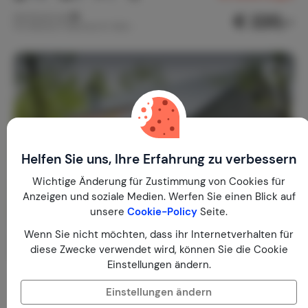
€ 220,-
Nachtpreis ab
Pro Woche (7 Nächte): € 1.540,-
Helfen Sie uns, Ihre Erfahrung zu verbessern
Wichtige Änderung für Zustimmung von Cookies für
Anzeigen und soziale Medien. Werfen Sie einen Blick auf
unsere
Cookie-Policy
Seite.
Wenn Sie nicht möchten, dass ihr Internetverhalten für
diese Zwecke verwendet wird, können Sie die Cookie
Einstellungen ändern.
Ardennen Golf Villa
8,6
Einstellungen ändern
Belgien
Ardennen
Durbuy