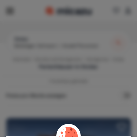
Stolac
Beliebiger Zeitraum
|
Anzahl Personen
Startseite
Bosnien und Herzegowina
Herzegovina
Stolac
Ferienhäuser in
Stolac
1
Ferienhaus gefunden
Preise pro Woche anzeigen