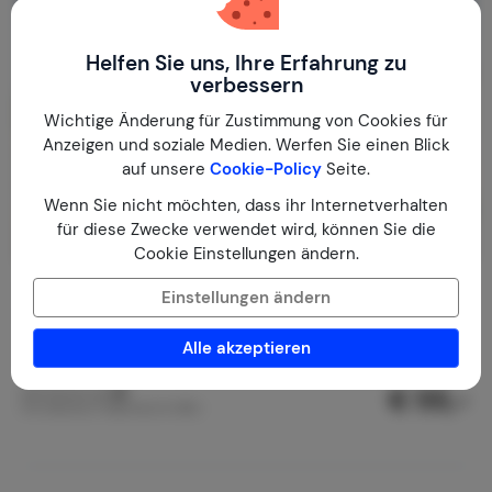
Helfen Sie uns, Ihre Erfahrung zu
verbessern
Wichtige Änderung für Zustimmung von Cookies für
Anzeigen und soziale Medien. Werfen Sie einen Blick
auf unsere
Cookie-Policy
Seite.
Wenn Sie nicht möchten, dass ihr Internetverhalten
für diese Zwecke verwendet wird, können Sie die
Cookie Einstellungen ändern.
Villa Brabant
9,9
Einstellungen ändern
Bosnien und Herzegowina
Herzegovina
Stolac
Alle akzeptieren
1-6
3
2
7
Bewertungen
€ 55,-
Nachtpreis ab
Pro Woche (7 Nächte): € 385,-