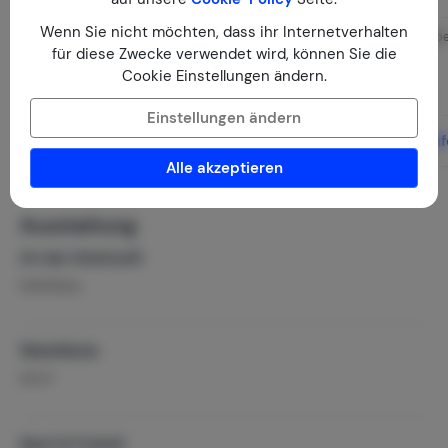
Wenn Sie nicht möchten, dass ihr Internetverhalten
Fliesen
Bed: Doppelbe
für diese Zwecke verwendet wird, können Sie die
Esstisch
Fliesen
Cookie Einstellungen ändern.
Esszimmerstühle
Bettdecken
Einstellungen ändern
Weitere Informationen
Weitere In
Alle akzeptieren
Ausstattung
Art der Unterkunft
Ferienhaus
Wohnfläche
2
94 m
Sport & Freizeit