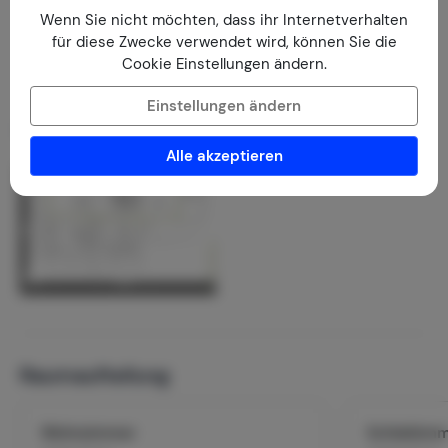
Wenn Sie nicht möchten, dass ihr Internetverhalten
Jan Thiel beliebter Strand ca. 5 Minuten entfernt
für diese Zwecke verwendet wird, können Sie die
Cookie Einstellungen ändern.
Einstellungen ändern
Lageplan
Alle akzeptieren
Raumaufteilung
Wohnzimmer
Schlafzimm