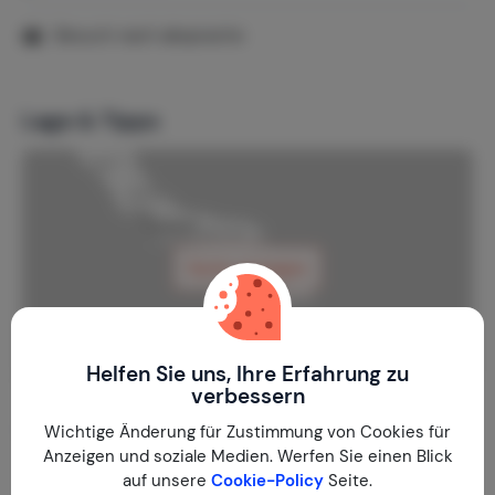
Besuch nach absprache
Lage & Tipps
Karte anzeigen
Helfen Sie uns, Ihre Erfahrung zu
verbessern
Weitere Informationen
Wichtige Änderung für Zustimmung von Cookies für
Anzeigen und soziale Medien. Werfen Sie einen Blick
auf unsere
Cookie-Policy
Seite.