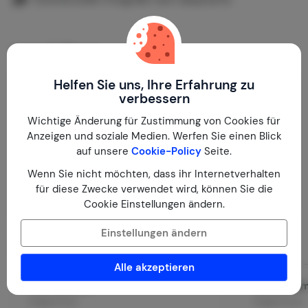
Lage & Tipps
Helfen Sie uns, Ihre Erfahrung zu
verbessern
Wichtige Änderung für Zustimmung von Cookies für
Anzeigen und soziale Medien. Werfen Sie einen Blick
Karte anzeigen
auf unsere
Cookie-Policy
Seite.
Wenn Sie nicht möchten, dass ihr Internetverhalten
für diese Zwecke verwendet wird, können Sie die
Cookie Einstellungen ändern.
Einstellungen ändern
Raumaufteilung
Alle akzeptieren
Wohnzimmer
Schlafzimm
Erdgeschoss
Erdgeschoss