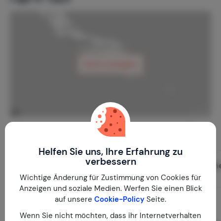
Karte anzeigen
Raumaufteilung
Helfen Sie uns, Ihre Erfahrung zu
verbessern
Schlafzimmer
Badezimm
Wichtige Änderung für Zustimmung von Cookies für
1. Etage
1. Etage
Anzeigen und soziale Medien. Werfen Sie einen Blick
Bed: Kingsize-Bett 200 x 180 cm
Toilette
auf unsere
Cookie-Policy
Seite.
Fliesen
Dusche (1)
Wenn Sie nicht möchten, dass ihr Internetverhalten