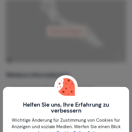
Karte anzeigen
Weitere Informationen
Schnorcheln in Blue Bay ist fantastisch!
Helfen Sie uns, Ihre Erfahrung zu
verbessern
Wichtige Änderung für Zustimmung von Cookies für
Anzeigen und soziale Medien. Werfen Sie einen Blick