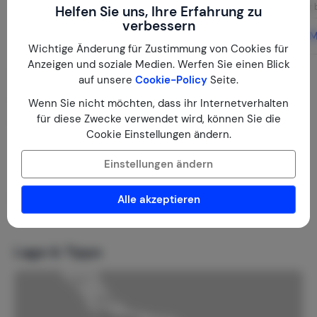
Zahlbar bei Buchung | verpflichtend
Zahlbar 
Helfen Sie uns, Ihre Erfahrung zu
verbessern
Mehr Information
M
Wichtige Änderung für Zustimmung von Cookies für
Anzeigen und soziale Medien. Werfen Sie einen Blick
Hausregeln
auf unsere
Cookie-Policy
Seite.
Einchecken:
15:00 - 21:00
Wenn Sie nicht möchten, dass ihr Internetverhalten
für diese Zwecke verwendet wird, können Sie die
Auschecken:
11:00
Cookie Einstellungen ändern.
Haustiere nicht erlaubt
Einstellungen ändern
Rauchen nicht erlaubt
Alle akzeptieren
Lage & Tipps