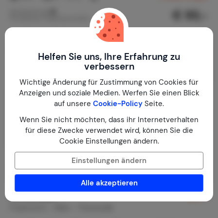
€ 93,-
Nachtpreis ab
Pro Woche (7 Nächte): € 650,-
Helfen Sie uns, Ihre Erfahrung zu
verbessern
Wichtige Änderung für Zustimmung von Cookies für
Anzeigen und soziale Medien. Werfen Sie einen Blick
auf unsere
Cookie-Policy
Seite.
Wenn Sie nicht möchten, dass ihr Internetverhalten
für diese Zwecke verwendet wird, können Sie die
Cookie Einstellungen ändern.
Einstellungen ändern
Alle akzeptieren
Le Plus Beau
9,1
Frankreich
Allier
Theneuille