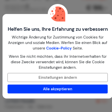
€ 199,-
Nachtpreis ab
Pro Woche (7 Nächte): € 1.392,-
Helfen Sie uns, Ihre Erfahrung zu verbessern
Wichtige Änderung für Zustimmung von Cookies für
Anzeigen und soziale Medien. Werfen Sie einen Blick auf
unsere
Cookie-Policy
Seite.
Wenn Sie nicht möchten, dass ihr Internetverhalten für
diese Zwecke verwendet wird, können Sie die Cookie
Einstellungen ändern.
Einstellungen ändern
Alle akzeptieren
Le Petit Paradis
9,2
Frankreich
Var
Salernes