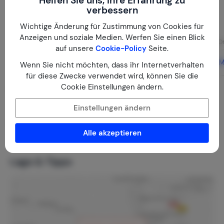
Helfen Sie uns, Ihre Erfahrung zu
Bettwäsche
verbessern
€ 15,00
Wichtige Änderung für Zustimmung von Cookies für
Pro Person
Anzeigen und soziale Medien. Werfen Sie einen Blick
Vor Ort zahlbar | optional
Vor Or
auf unsere
Cookie-Policy
Seite.
Mehr Information
M
Wenn Sie nicht möchten, dass ihr Internetverhalten
für diese Zwecke verwendet wird, können Sie die
Cookie Einstellungen ändern.
Hausregeln
Einstellungen ändern
Rauchen nicht erlaubt
Alle akzeptieren
Lage & Tipps