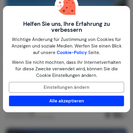
Helfen Sie uns, Ihre Erfahrung zu
verbessern
Wichtige Änderung für Zustimmung von Cookies für
Anzeigen und soziale Medien. Werfen Sie einen Blick
auf unsere
Cookie-Policy
Seite.
Wenn Sie nicht möchten, dass ihr Internetverhalten
für diese Zwecke verwendet wird, können Sie die
Cookie Einstellungen ändern.
GÎte Les Chabannes Hautefage
Einstellungen ändern
Frankreich
Corrèze
Hautefage
Alle akzeptieren
1-2
1
1
€ 93,-
Nachtpreis ab
Pro Woche (7 Nächte): € 650,-