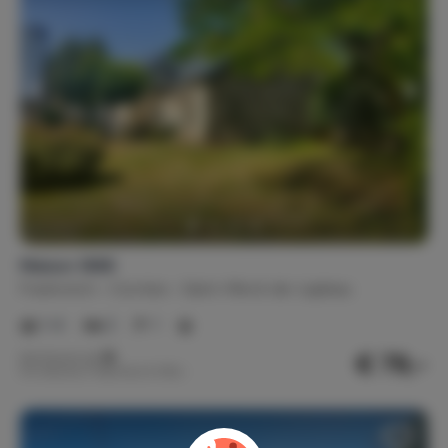
Maison 1888
Frankreich
Corrèze
Saint-Merd-de-Lapleau
1-4
2
1
€ 79,-
Nachtpreis ab
Pro Woche (7 Nächte): € 550,-