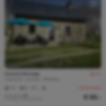
Farniente Monange
9,0
Frankreich
Corrèze
Sérandon
1-5
3
1
3
Bewertungen
€ 68,-
Nachtpreis ab
Pro Woche (7 Nächte): € 475,-