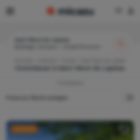
Saint-Merd-de-Lapleau
Beliebiger Zeitraum
|
Anzahl Personen
Startseite
Frankreich
Corrèze
Saint-Merd-de-Lapleau
Ferienhäuser in
Saint-Merd-de-Lapleau
3
Ferienhäuser
Preise pro Woche anzeigen
Last Minute