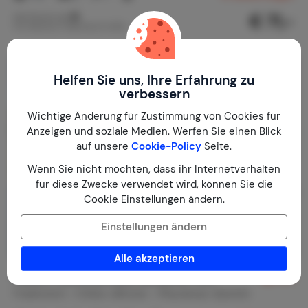
€ 71,-
Nachtpreis ab
Pro Woche (7 Nächte): € 495,-
Last Minute
Helfen Sie uns, Ihre Erfahrung zu
verbessern
Wichtige Änderung für Zustimmung von Cookies für
Anzeigen und soziale Medien. Werfen Sie einen Blick
auf unsere
Cookie-Policy
Seite.
Wenn Sie nicht möchten, dass ihr Internetverhalten
für diese Zwecke verwendet wird, können Sie die
Cookie Einstellungen ändern.
Einstellungen ändern
Alle akzeptieren
Maison Fleurie, privater beheizter Pool
9,0
Frankreich
Côtes-d'Armor
Plounévez-Quintin