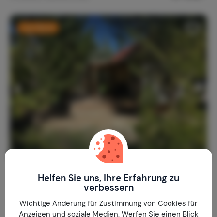
Last Minute
Chalet Jadorel 47 (Klimaanlage)
9,1
Helfen Sie uns, Ihre Erfahrung zu
Frankreich
Hérault
Vacquières
verbessern
1-4
2
2
16
Bewertungen
Wichtige Änderung für Zustimmung von Cookies für
Anzeigen und soziale Medien. Werfen Sie einen Blick