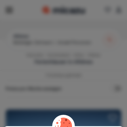
Afidnes
Beliebiger Zeitraum
|
Anzahl Personen
Startseite
Griechenland
Attika
Afidnes
Ferienhäuser in
Afidnes
1
Ferienhaus gefunden
Preise pro Woche anzeigen