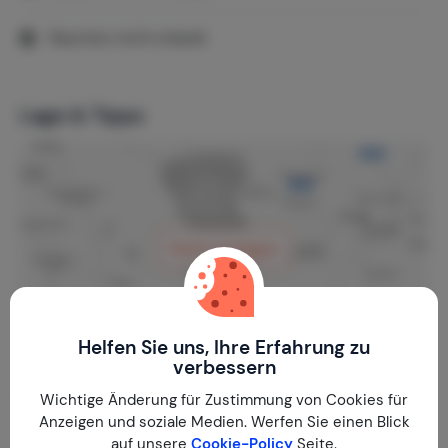
Rauchen nicht erlaubt
Lage & Tipps
Karte anzeigen
Helfen Sie uns, Ihre Erfahrung zu
verbessern
Weitere Informationen
Wichtige Änderung für Zustimmung von Cookies für
Anzeigen und soziale Medien. Werfen Sie einen Blick
auf unsere
Cookie-Policy
Seite.