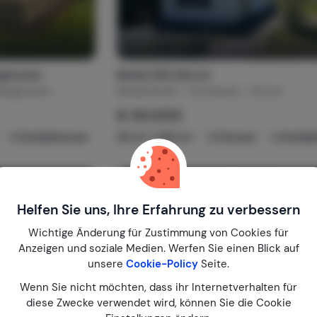
nghuizen
Berkel 92A Ijhorst
dinghuizen
Niederlande
Overijssel
IJhorst
€ 80.000
3
Schlafzimmer
50 m² / 240 m²
5
Zimmer
2
Schlaf
Helfen Sie uns, Ihre Erfahrung zu verbessern
Wichtige Änderung für Zustimmung von Cookies für
Anzeigen und soziale Medien. Werfen Sie einen Blick auf
unsere
Cookie-Policy
Seite.
Wenn Sie nicht möchten, dass ihr Internetverhalten für
diese Zwecke verwendet wird, können Sie die Cookie