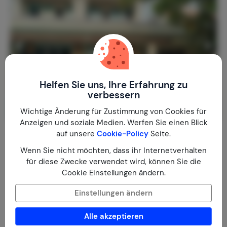
Helfen Sie uns, Ihre Erfahrung zu
verbessern
Wichtige Änderung für Zustimmung von Cookies für
Anzeigen und soziale Medien. Werfen Sie einen Blick
auf unsere
Cookie-Policy
Seite.
Strandvilla Sol y Mar, Cartagena COLO
Kolumbien
Bolivar
Cartagena de Indias
Wenn Sie nicht möchten, dass ihr Internetverhalten
für diese Zwecke verwendet wird, können Sie die
1-10
5
5
Cookie Einstellungen ändern.
€ 214,-
Nachtpreis ab
Pro Woche (7 Nächte): € 1.499,-
Einstellungen ändern
Alle akzeptieren