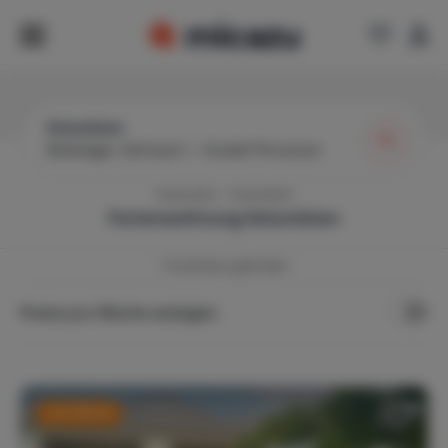
Kolumbien
Beliebiger Zeitraum
|
Anzahl Personen
Startseite
Kolumbien
Ferienwohnung
Kolumbien
1
Ferienhaus gefunden
Preise pro Woche anzeigen
Last Minute