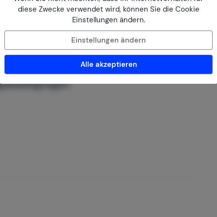
diese Zwecke verwendet wird, können Sie die Cookie
Einstellungen ändern.
Einstellungen ändern
Keine Preise verfügbar
1
Belegt
Alle akzeptieren
ungsbedingungen
sche beträgt der Gesamtpreis € 20 p.P.