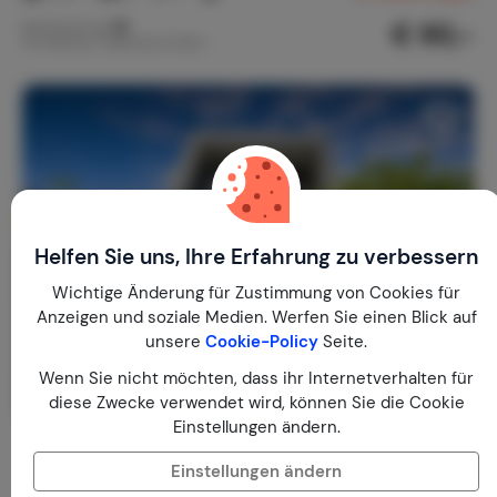
€ 90,-
Nachtpreis ab
Pro Woche (7 Nächte): € 630,-
Helfen Sie uns, Ihre Erfahrung zu verbessern
Wichtige Änderung für Zustimmung von Cookies für
Anzeigen und soziale Medien. Werfen Sie einen Blick auf
unsere
Cookie-Policy
Seite.
Wenn Sie nicht möchten, dass ihr Internetverhalten für
diese Zwecke verwendet wird, können Sie die Cookie
Einstellungen ändern.
Villa Duinzand
9,2
Einstellungen ändern
Niederlande
Nordholland
Egmond aan den Hoef