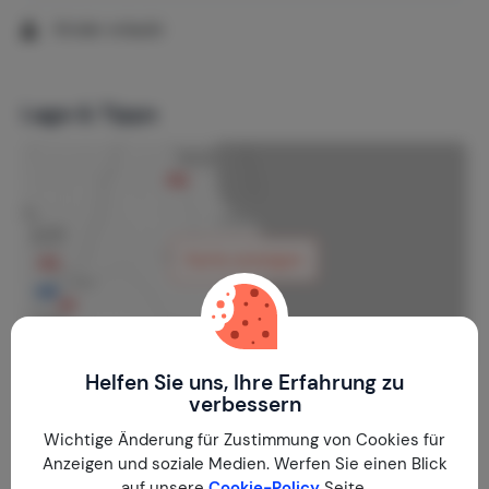
Kinder erlaubt
Lage & Tipps
Karte anzeigen
Helfen Sie uns, Ihre Erfahrung zu
verbessern
Weitere Informationen
Wichtige Änderung für Zustimmung von Cookies für
Anzeigen und soziale Medien. Werfen Sie einen Blick
auf unsere
Cookie-Policy
Seite.