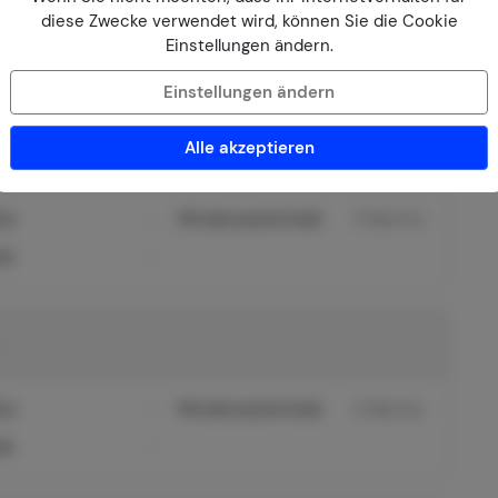
diese Zwecke verwendet wird, können Sie die Cookie
Einstellungen ändern.
Einstellungen ändern
Alle akzeptieren
te
-
Mindestaufenthalt
5 Nächte
de
-
te
-
Mindestaufenthalt
5 Nächte
de
-