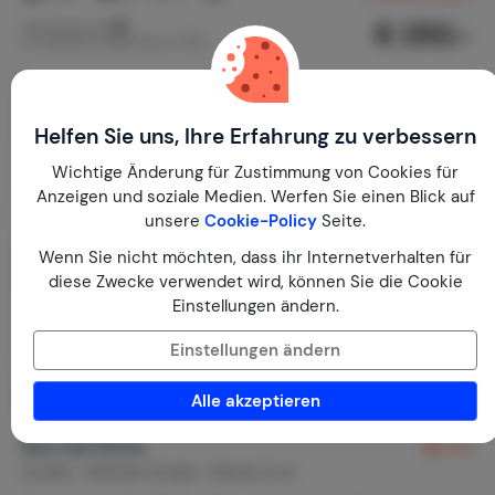
€ 250,-
Nachtpreis ab
Pro Woche (7 Nächte): € 1.750,-
Last Minute
Helfen Sie uns, Ihre Erfahrung zu verbessern
Wichtige Änderung für Zustimmung von Cookies für
Anzeigen und soziale Medien. Werfen Sie einen Blick auf
unsere
Cookie-Policy
Seite.
Wenn Sie nicht möchten, dass ihr Internetverhalten für
diese Zwecke verwendet wird, können Sie die Cookie
Einstellungen ändern.
Einstellungen ändern
Alle akzeptieren
Nos Cas Stima
8,8
Aruba
Zentral-Aruba
Santa Cruz