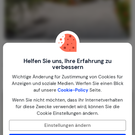
Punta Azul Ocean View Resort 6B
Curaçao
Banda Abou (West)
Westpunt
Helfen Sie uns, Ihre Erfahrung zu
1-2
1
1
verbessern
€ 99,-
Nachtpreis ab
Wichtige Änderung für Zustimmung von Cookies für
Pro Woche (7 Nächte): € 693,-
Anzeigen und soziale Medien. Werfen Sie einen Blick
auf unsere
Cookie-Policy
Seite.
Neu
Wenn Sie nicht möchten, dass ihr Internetverhalten
für diese Zwecke verwendet wird, können Sie die
Cookie Einstellungen ändern.
Einstellungen ändern