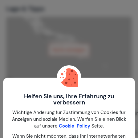
Lage & Tipps
Karte anzeigen
Raumaufteilung
Helfen Sie uns, Ihre Erfahrung zu
verbessern
Wichtige Änderung für Zustimmung von Cookies für
Wohnzimmer
Schlafzim
Anzeigen und soziale Medien. Werfen Sie einen Blick
Erdgeschoss
Erdgeschoss
auf unsere
Cookie-Policy
Seite.
Fliesen
Bed: Doppelbe
Wenn Sie nicht möchten, dass ihr Internetverhalten