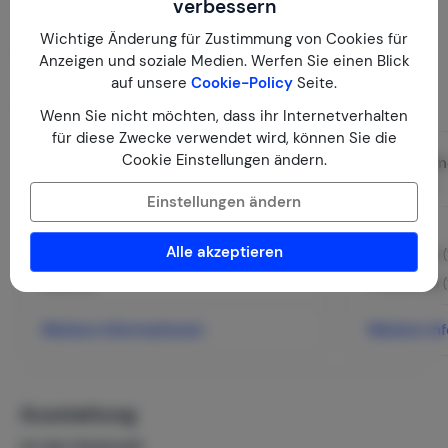
verbessern
Wichtige Änderung für Zustimmung von Cookies für
Anzeigen und soziale Medien. Werfen Sie einen Blick
auf unsere
Cookie-Policy
Seite.
Raumaufteilung
Wenn Sie nicht möchten, dass ihr Internetverhalten
für diese Zwecke verwendet wird, können Sie die
Cookie Einstellungen ändern.
Wohnzimmer 1
Wohnzimme
2
Erdgeschoss
36 m
Erdgeschoss
Einstellungen ändern
Fliesen
Naturstein
Alle akzeptieren
3-Sitzer Sofa
2-Sitzer Sofa (
Sessel (4)
3-Sitzer Sofa (
Weitere Informationen
Weitere In
Ausstattung
Art der Unterkunft