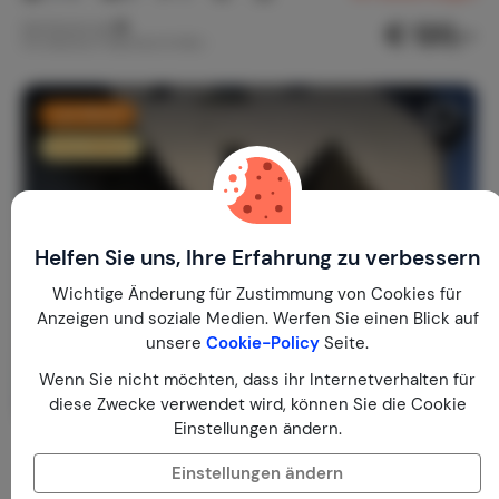
€ 120,-
Nachtpreis ab
Pro Woche (7 Nächte): € 840,-
Last Minute
Extra Rabatt
Helfen Sie uns, Ihre Erfahrung zu verbessern
Wichtige Änderung für Zustimmung von Cookies für
Anzeigen und soziale Medien. Werfen Sie einen Blick auf
unsere
Cookie-Policy
Seite.
Wenn Sie nicht möchten, dass ihr Internetverhalten für
diese Zwecke verwendet wird, können Sie die Cookie
Einstellungen ändern.
Jagdschloss Siedlinghausen 1
9,1
Einstellungen ändern
Deutschland
Sauerland
Siedlinghausen - Winterberg