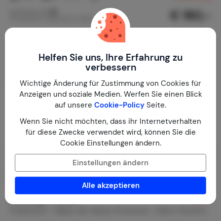
€ 180,-
Nachtpreis ab
Pro Woche (7 Nächte): € 1.260,-
Helfen Sie uns, Ihre Erfahrung zu
verbessern
Wichtige Änderung für Zustimmung von Cookies für
Anzeigen und soziale Medien. Werfen Sie einen Blick
auf unsere
Cookie-Policy
Seite.
Wenn Sie nicht möchten, dass ihr Internetverhalten
für diese Zwecke verwendet wird, können Sie die
Cookie Einstellungen ändern.
Einstellungen ändern
Alle akzeptieren
Paralodge- Pontis
10
Frankreich
Alpes-de-Haute-Provence
Saint-Vincent-les-Forts