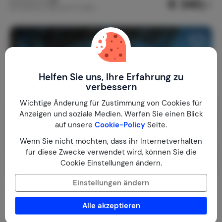
€ 340,-
Nachtpreis ab
Pro Woche (7 Nächte): € 2.380,-
Helfen Sie uns, Ihre Erfahrung zu
verbessern
Wichtige Änderung für Zustimmung von Cookies für
Anzeigen und soziale Medien. Werfen Sie einen Blick
auf unsere
Cookie-Policy
Seite.
Wenn Sie nicht möchten, dass ihr Internetverhalten
für diese Zwecke verwendet wird, können Sie die
Cookie Einstellungen ändern.
Einstellungen ändern
l 'Oiseau
Frankreich
Tarn-et-Garonne
Vigueron
Alle akzeptieren
1-2
1
1