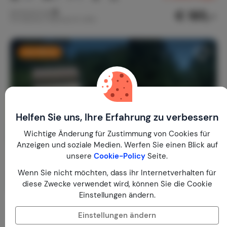
€ 185,-
Nachtpreis ab
Pro Woche (7 Nächte): € 1.295,-
Last Minute
Helfen Sie uns, Ihre Erfahrung zu verbessern
Wichtige Änderung für Zustimmung von Cookies für
Anzeigen und soziale Medien. Werfen Sie einen Blick auf
unsere
Cookie-Policy
Seite.
Wenn Sie nicht möchten, dass ihr Internetverhalten für
diese Zwecke verwendet wird, können Sie die Cookie
Einstellungen ändern.
Altes Eisenbahnhaus
Einstellungen ändern
Frankreich
Var
Lorgues