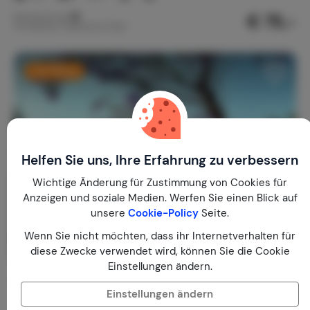
€ 75,-
Nachtpreis ab
Pro Woche (7 Nächte): € 525,-
Last Minute
Helfen Sie uns, Ihre Erfahrung zu verbessern
Wichtige Änderung für Zustimmung von Cookies für
Anzeigen und soziale Medien. Werfen Sie einen Blick auf
unsere
Cookie-Policy
Seite.
Wenn Sie nicht möchten, dass ihr Internetverhalten für
diese Zwecke verwendet wird, können Sie die Cookie
Einstellungen ändern.
B&amp;B Casa do Alto 24, Erdgeschosswohnung.
8,8
Einstellungen ändern
Portugal
Algarve
Vale Judeu