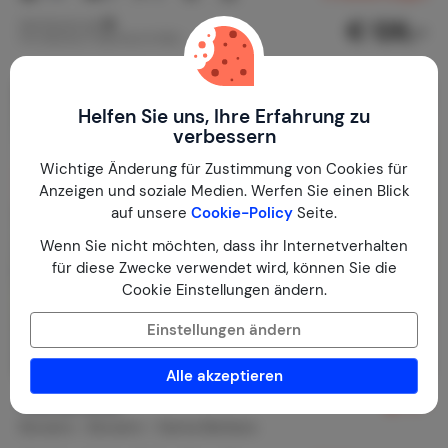
€ 126,-
Nachtpreis ab
Pro Woche (7 Nächte): € 882,-
Last Minute
Helfen Sie uns, Ihre Erfahrung zu
verbessern
Wichtige Änderung für Zustimmung von Cookies für
Anzeigen und soziale Medien. Werfen Sie einen Blick
auf unsere
Cookie-Policy
Seite.
Wenn Sie nicht möchten, dass ihr Internetverhalten
für diese Zwecke verwendet wird, können Sie die
Cookie Einstellungen ändern.
Einstellungen ändern
Alle akzeptieren
Villa die Brise
9,7
Bonaire
Bonaire
Santa Barbara