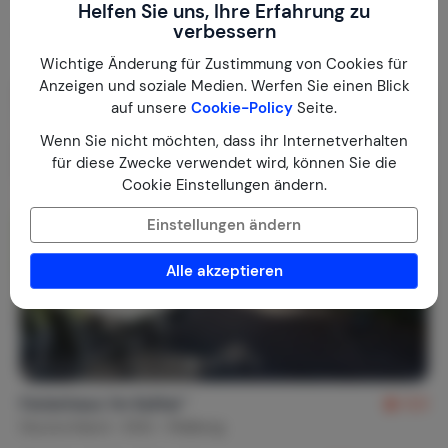
Helfen Sie uns, Ihre Erfahrung zu
€ 421,-
Nachtpreis ab
verbessern
Pro Woche (7 Nächte): € 2.945,-
Wichtige Änderung für Zustimmung von Cookies für
Anzeigen und soziale Medien. Werfen Sie einen Blick
auf unsere
Cookie-Policy
Seite.
Wenn Sie nicht möchten, dass ihr Internetverhalten
für diese Zwecke verwendet wird, können Sie die
Cookie Einstellungen ändern.
Einstellungen ändern
Alle akzeptieren
Ferienhaus 'Im Kylltal "
8,8
Deutschland
Eifel
Malberg