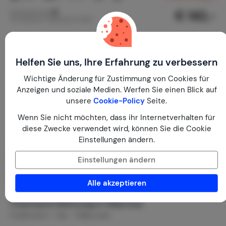
€ 142,-
Nachtpreis ab
Pro Woche (7 Nächte): € 995,-
Last Minute
Helfen Sie uns, Ihre Erfahrung zu verbessern
Wichtige Änderung für Zustimmung von Cookies für
Anzeigen und soziale Medien. Werfen Sie einen Blick auf
unsere
Cookie-Policy
Seite.
Wenn Sie nicht möchten, dass ihr Internetverhalten für
diese Zwecke verwendet wird, können Sie die Cookie
Einstellungen ändern.
Einstellungen ändern
Alle akzeptieren
Charmante Wohnung in Villecroze
Frankreich
Var
Villecroze